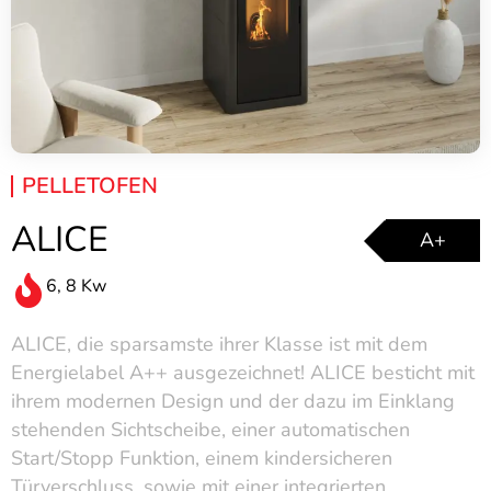
PELLETOFEN
ALICE
A+
6, 8 Kw
ALICE, die sparsamste ihrer Klasse ist mit dem
Energielabel A++ ausgezeichnet! ALICE besticht mit
ihrem modernen Design und der dazu im Einklang
stehenden Sichtscheibe, einer automatischen
Start/Stopp Funktion, einem kindersicheren
Türverschluss, sowie mit einer integrierten